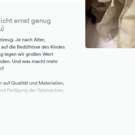
nicht ernst genug
u)
elzeug. Je nach Alter,
 auf die Bedüfnisse des Kindes
eug legen wir großen Wert
finden. Und was macht mehr
n?
 auf Qualität und Materialien,
nd Fertigung der Spielsachen.
ien setzen wir auch bei der
TS-Zertifikat (= Global Organic
ten wir einige Produkte aus
emeinwohl-Ökonomie und etwas