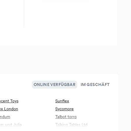
ONLINE VERFÜGBAR
IM GESCHÄFT
cent Toys
Sunflex
ex London
Sycomore
undum
Talbot torro
m und Julia
Talking Tables Ltd