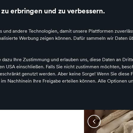
ertung auf Idealo
richtig gutes Spielzeug
zu erbringen und zu verbessern.
s und andere Technologien, damit unsere Plattformen zuverläss
sonalisierte Werbung zeigen können. Dafür sammeln wir Daten ü
& Puzzle
Baby & Kleinkind
Feste & Anlässe
Bücher &
e dazu Ihre Zustimmung und erlauben uns, diese Daten an Drit
 den USA einschließen. Falls Sie nicht zustimmen möchten, bes
schränkt genutzt werden. Aber keine Sorge! Wenn Sie diese F
h im Nachhinein Ihre Freigabe erteilen können. Alle Optionen un
bersberg