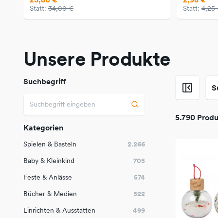
Statt:
34,00 €
Statt:
4,25
Unsere Produkte
Suchbegriff
S
5.790 Prod
Kategorien
Spielen & Basteln
2.266
Baby & Kleinkind
705
Feste & Anlässe
574
Bücher & Medien
522
Einrichten & Ausstatten
499