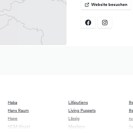
knapp. Aber die Autoparkplätze
Website besuchen
hrrädern benutzt werden.
usleihstation des freien
berg gibt es natürlich auch
Haba
Lilliputiens
Re
Hans Raum
Living Puppets
R
Hape
Lässig
r
HCM Kinzel
Magilano
Sa