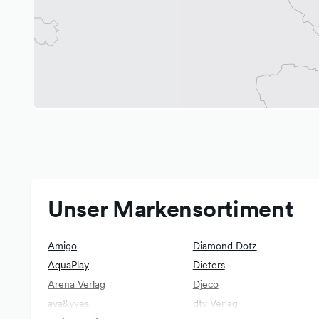
sind die Abstellmöglichkeiten vor dem Geschäft etwas 
vor unserem Geschäft dürfen auch zum "Parken" von Fa
Und weil uns die Umwelt am Herzen liegt, sind wir die A
Lastenrades.
Neben unserem gut erreichbaren Ladengeschäft in Ebers
die Möglichkeit, online in unserem Shop zu kaufen.
Unser Markensortiment
Amigo
Diamond Dotz
AquaPlay
Dieters
Arena Verlag
Djeco
ava&yves
dtv Verlag