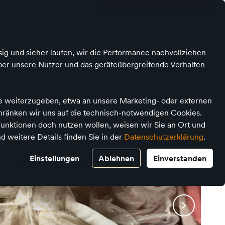
Kontrast
Mein Konto
Wunschliste
Warenkorb
ig und sicher laufen, wir die Performance nachvollziehen
ber unsere Nutzer und das geräteübergreifende Verhalten
 Medien
Marken
Unsere Händler
te weiterzugeben, etwa an unsere Marketing- oder externen
chränken wir uns auf die technisch-notwendigen Cookies.
unktionen doch nutzen wollen, weisen wir Sie an Ort und
d weitere Details finden Sie in der
Datenschutzerklärung
.
Einstellungen
Ablehnen
Einverstanden