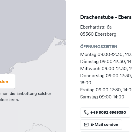
 das sich bilanzieren hat
r Menschenwürde, Solidarität &
Drachenstube - Eber
parenz und Mitentscheidung
le der vereinten Nationen.
Eberhardstr. 6a
85560 Ebersberg
 wir auch als Team respektvoll
ÖFFNUNGSZEITEN
Montag 09:00-12:30, 14:
Dienstag 09:00-12:30, 14
 einer sogenannten Balkon-PV-
Mittwoch 09:00-12:30, 1
rtlichen Stromproduzenten. Für
Donnerstag 09:00-12:30,
kete und
aden
18:00
chickt wird klimaneutral mit
Freitag 09:00-12:30, 14:
nnen die Einbettung solcher
Samstag 09:00-14:00
lockieren.
ommen vorrangig zu Fuß oder
+49 8092 6969390
E-Mail senden
 das natürlich sehr. Leider