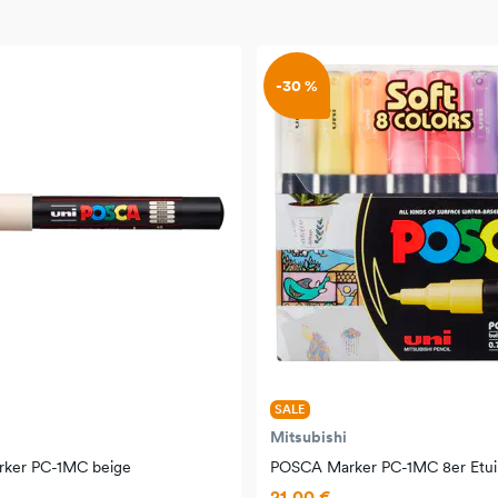
-30 %
SALE
Mitsubishi
ker PC-1MC beige
POSCA Marker PC-1MC 8er Etui 
21,00 €