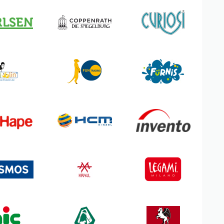
ss & Belle
Teddy Hermann
hildkröt Funsports
Tessloff Verlag
hleich
Toi-Toys
hmidt Spiele
Tonies
entoSphere
Topbright
gikid
Tranquillo
aal met Verhaal
Trendhaus
all Foot
Triton-X
mart Games
Ueberreuter Verlag & Annette
Betz
martMax
Usborne Verlag
ails
Verlag Antje Kunstmann
phie la girafe
Waboba
ouza
Weible Spiele
ielstabil
Yatzy
eiff
Ökonorm