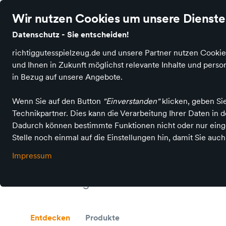
Über 40.000 zufriedene Kundinnen & Kunden
Ø 4.9 Sterne Bew
Wir nutzen Cookies um unsere Dienste 
Datenschutz - Sie entscheiden!
richtiggutesspielzeug.de und unsere Partner nutzen Cookie
und Ihnen in Zukunft möglichst relevante Inhalte und per
Produktkategorien
Spielen & Basteln
Spiele 
in Bezug auf unsere Angebote.
Wenn Sie auf den Button
"Einverstanden"
klicken, geben Si
Technikpartner. Dies kann die Verarbeitung Ihrer Daten in
Dadurch können bestimmte Funktionen nicht oder nur einge
Spielwaren, Schulbedarf und Ranzenberatung
Stelle noch einmal auf die Einstellungen hin, damit Sie auc
Drachenstube - E
Impressum
in Ebersberg
Entdecken
Produkte